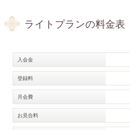
ライトプランの料金表
入会金
登録料
月会費
お見合料